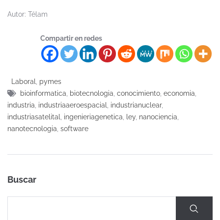
Autor: Télam
Compartir en redes
Laboral
,
pymes
bioinformatica
,
biotecnologia
,
conocimiento
,
economia
,
industria
,
industriaaeroespacial
,
industrianuclear
,
industriasatelital
,
ingenieriagenetica
,
ley
,
nanociencia
,
nanotecnologia
,
software
Buscar