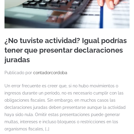
¿No tuviste actividad? Igual podrías
tener que presentar declaraciones
juradas
Publicado por
contadorcordoba
Un error frecuente es creer que, si no hubo movimientos o
ingresos durante un período, no es necesario cumplir con las
obligaciones fiscales. Sin embargo, en muchos casos las
declaraciones juradas deben presentarse aunque la actividad
haya sido nula. Omitir estas presentaciones puede generar
multas, intereses e incluso bloqueos o restricciones en los
organismos fiscales, […]