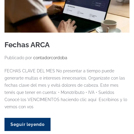
Fechas ARCA
Publicado por
contadorcordoba
FECHAS CLAVE DEL MES No presentar a tiempo puede
generarte multas e intereses innecesarios. Organizate con las
fechas clave del mes y evitá dolores de cabeza. Este mes
tenés que tener en cuenta: • Monotributo • IVA • Sueldos
Conocé los VENCIMIENTOS haciendo clic aquí Escribinos y lo
vemos con vos
Seguir leyendo