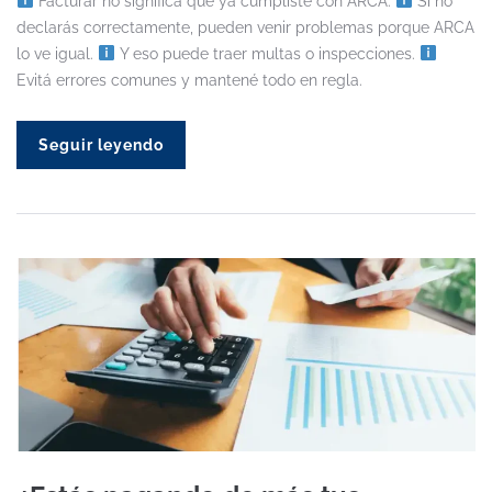
Facturar no significa que ya cumpliste con ARCA.
Si no
declarás correctamente, pueden venir problemas porque ARCA
lo ve igual.
Y eso puede traer multas o inspecciones.
Evitá errores comunes y mantené todo en regla.
Seguir leyendo