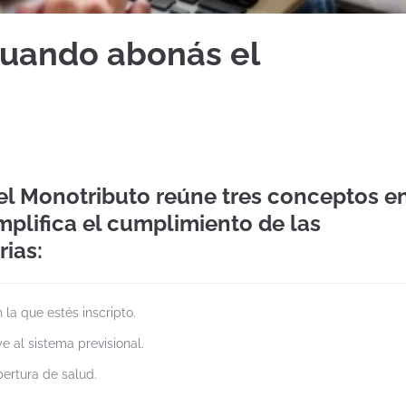
uando abonás el
?
el Monotributo reúne tres conceptos e
mplifica el cumplimiento de las
rias:
 la que estés inscripto.
ye al sistema previsional.
bertura de salud.