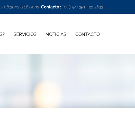
es 08:30hs a 18:00hs
Contacto :
Tel (+54) 351 422 2633 
S?
SERVICIOS
NOTICIAS
CONTACTO