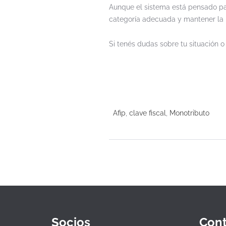
Aunque el sistema está pensado para
categoría adecuada y mantener la i
Si tenés dudas sobre tu situación 
Afip
,
clave fiscal
,
Monotributo
Socios
Cont