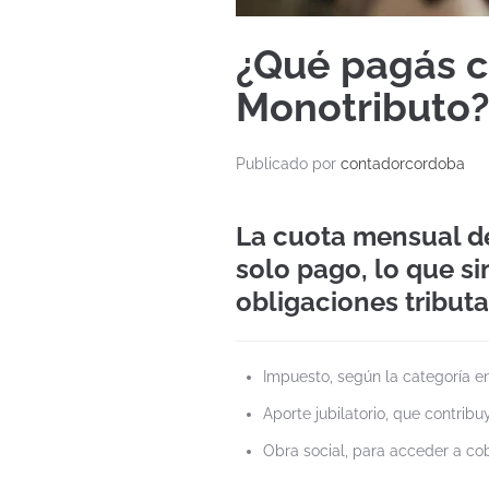
¿Qué pagás c
Monotributo
Publicado por
contadorcordoba
La cuota mensual d
solo pago, lo que si
obligaciones tributa
Impuesto, según la categoría en
Aporte jubilatorio, que contribu
Obra social, para acceder a co