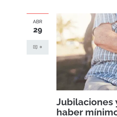
ABR
29
0
Jubilaciones 
haber mínimo