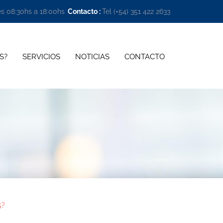
es 08:30hs a 18:00hs
Contacto :
Tel (+54) 351 422 2633 
S?
SERVICIOS
NOTICIAS
CONTACTO
5?