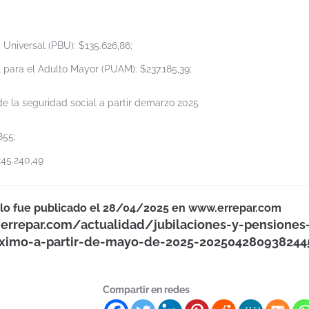
 Universal (PBU): $135.626,86;
 para el Adulto Mayor (PUAM): $237.185,39;
e la seguridad social a partir demarzo 2025
855;
245.240,49
ículo fue publicado el 28/04/2025 en www.errepar.com
errepar.com/actualidad/jubilaciones-y-pensiones
ximo-a-partir-de-mayo-de-2025-202504280938244
Compartir en redes