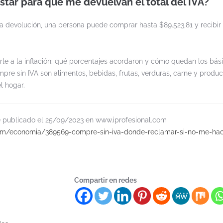
tar para que me devuelvan el total del IVA?
 devolución, una persona puede comprar hasta $89.523,81 y recibir 
arle a la inflación: qué porcentajes acordaron y cómo quedan los bás
pre sin IVA son alimentos, bebidas, frutas, verduras, carne y produ
l hogar.
fue publicado el 25/09/2023 en www.iprofesional.com
.com/economia/389569-compre-sin-iva-donde-reclamar-si-no-me-hac
Compartir en redes