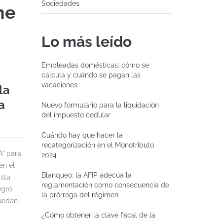
Sociedades
me
Lo más leído
Empleadas domésticas: cómo se
calcula y cuándo se pagan las
vacaciones
la
a
Nuevo formulario para la liquidación
del impuesto cedular
Cuándo hay que hacer la
recategorización en el Monotributo
A” para
2024
en el
Blanqueo: la AFIP adecúa la
asta
reglamentación como consecuencia de
egro
la prórroga del régimen
puedan
¿Cómo obtener la clave fiscal de la