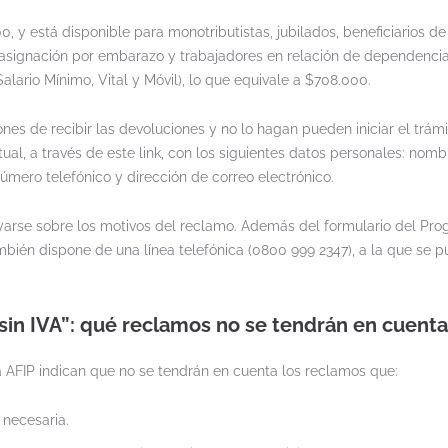
0, y está disponible para monotributistas, jubilados, beneficiarios d
la asignación por embarazo y trabajadores en relación de dependenci
alario Mínimo, Vital y Móvil), lo que equivale a $708.000.
es de recibir las devoluciones y no lo hagan pueden iniciar el trámi
ual, a través de este link, con los siguientes datos personales: nomb
número telefónico y dirección de correo electrónico.
yarse sobre los motivos del reclamo. Además del formulario del Pr
ambién dispone de una línea telefónica (0800 999 2347), a la que se 
in IVA”: qué reclamos no se tendrán en cuenta
 AFIP indican que no se tendrán en cuenta los reclamos que:
 necesaria.