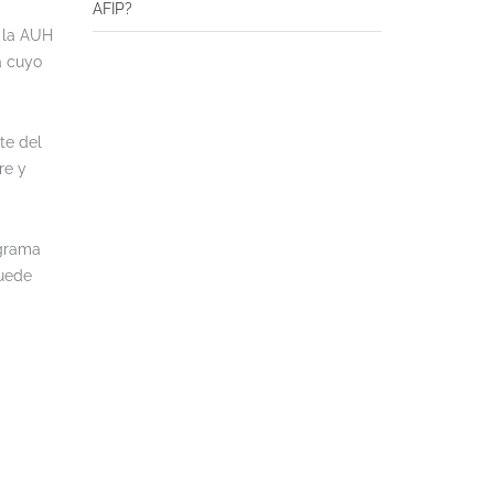
AFIP?
e la AUH
a cuyo
te del
re y
ograma
puede