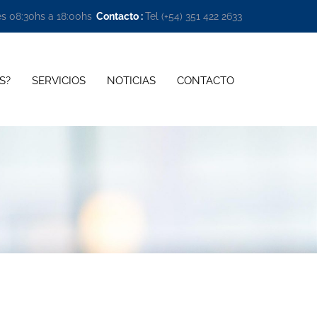
es 08:30hs a 18:00hs
Contacto :
Tel (+54) 351 422 2633 
S?
SERVICIOS
NOTICIAS
CONTACTO