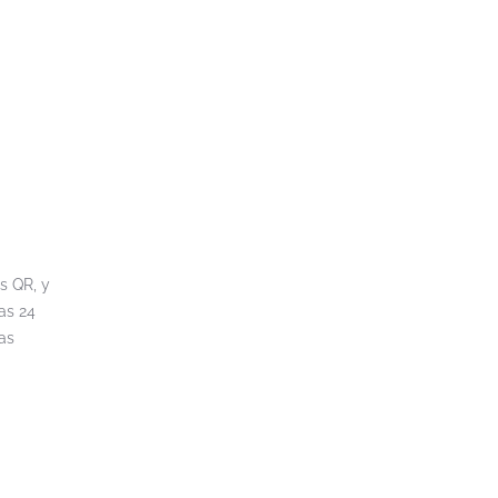
s QR, y
as 24
as