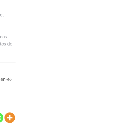
el
icos
ctos de
en-el-