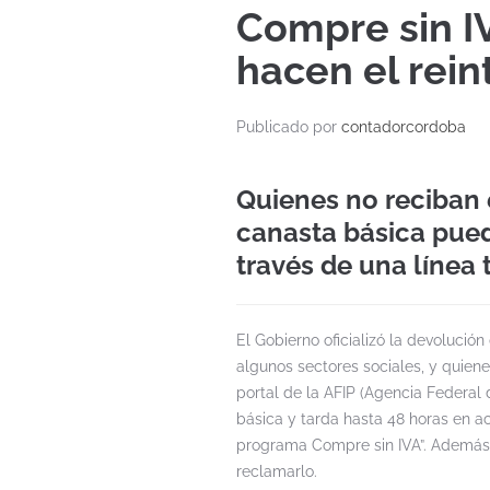
Compre sin I
hacen el rein
Publicado por
contadorcordoba
Quienes no reciban 
canasta básica pued
través de una línea 
El Gobierno oficializó la devolució
algunos sectores sociales, y quiene
portal de la AFIP (Agencia Federal 
básica y tarda hasta 48 horas en a
programa Compre sin IVA”. Además, 
reclamarlo.