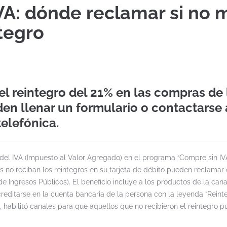
VA: dónde reclamar si no 
tegro
el reintegro del 21% en las compras de 
en llenar un formulario o contactarse 
telefónica.
n del IVA (Impuesto al Valor Agregado) en el programa “Compre sin IV
s no reciban los reintegros en su tarjeta de débito pueden reclamar 
de Ingresos Públicos). El beneficio incluye a los productos de la can
creditarse en la cuenta bancaria de la persona con la leyenda “Reint
habilitó canales para que aquellos que no recibieron el reintegro 