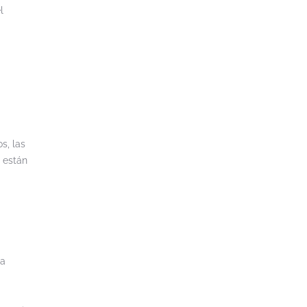
l
s, las
 están
na