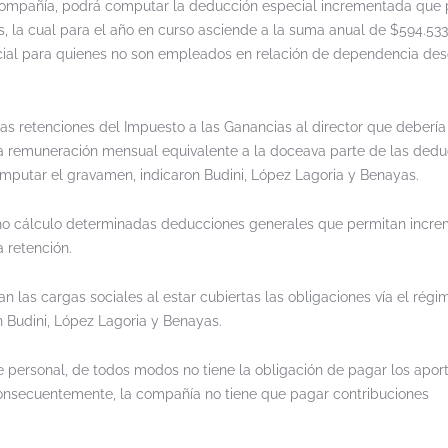
a compañía, podrá computar la deducción especial incrementada que 
, la cual para el año en curso asciende a la suma anual de $594.533
ial para quienes no son empleados en relación de dependencia de
 las retenciones del Impuesto a las Ganancias al director que debería 
una remuneración mensual equivalente a la doceava parte de las ded
mputar el gravamen, indicaron Budini, López Lagoria y Benayas.
cho cálculo determinadas deducciones generales que permitan incre
a retención.
n las cargas sociales al estar cubiertas las obligaciones vía el rég
 Budini, López Lagoria y Benayas.
 de personal, de todos modos no tiene la obligación de pagar los apor
onsecuentemente, la compañía no tiene que pagar contribuciones