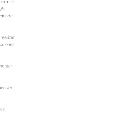
permite
,62;
sciende
realizar
ucciones
mentar
imen de
tes