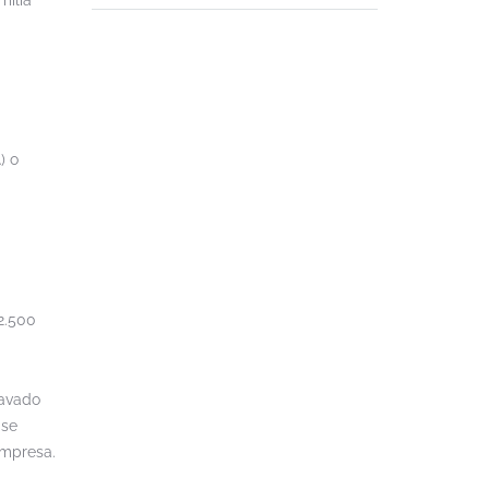
milia
) o
12.500
ravado
 se
empresa.