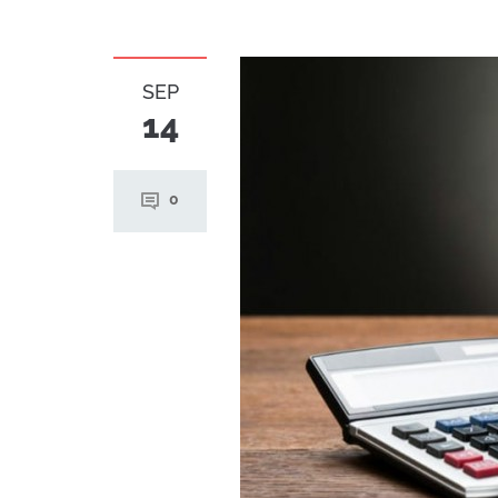
SEP
14
0