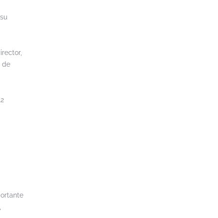
 su
rector,
s de
12
portante
,