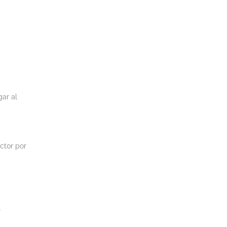
ar al
ctor por
l