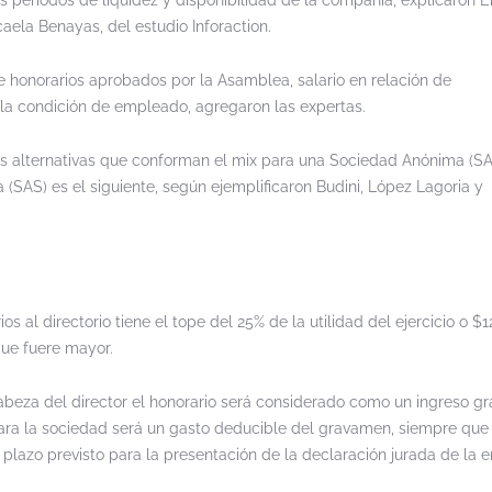
s períodos de liquidez y disponibilidad de la compañía, explicaron E
aela Benayas, del estudio Inforaction.
 honorarios aprobados por la Asamblea, salario en relación de
la condición de empleado, agregaron las expertas.
as alternativas que conforman el mix para una Sociedad Anónima (SA
(SAS) es el siguiente, según ejemplificaron Budini, López Lagoria y
s al directorio tiene el tope del 25% de la utilidad del ejercicio o $
que fuere mayor.
 cabeza del director el honorario será considerado como un ingreso g
ara la sociedad será un gasto deducible del gravamen, siempre que
 plazo previsto para la presentación de la declaración jurada de la 