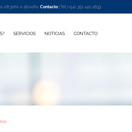
es 08:30hs a 18:00hs
Contacto :
Tel (+54) 351 422 2633 
S?
SERVICIOS
NOTICIAS
CONTACTO
resa