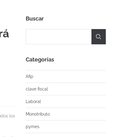
Buscar
rá
Categorías
Afip
clave fiscal
Laboral
Monotributo
odos los
pymes