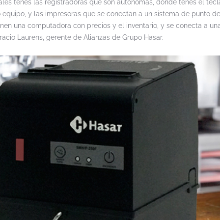
ales tenés las registradoras que son autónomas, donde tenés el tecl
o equipo, y las impresoras que se conectan a un sistema de punto de
nen una computadora con precios y el inventario, y se conecta a un
oracio Laurens, gerente de Alianzas de Grupo Hasar.