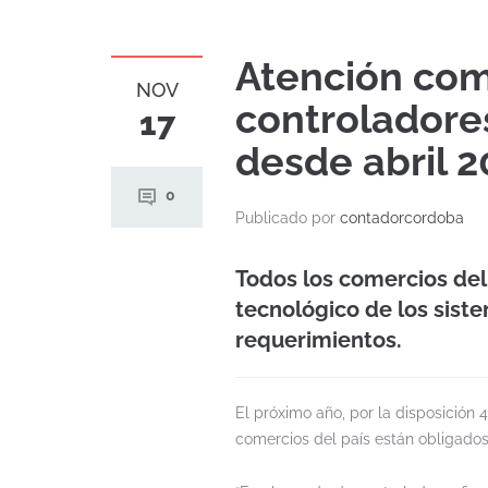
Atención com
NOV
controladores
17
desde abril 2
0
Publicado por
contadorcordoba
Todos los comercios del
tecnológico de los sist
requerimientos.
El próximo año, por la disposición 
comercios del país están obligados