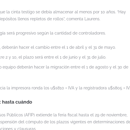
que la cinta testigo se debía almacenar al menos por 10 años. “Hay
pósitos llenos repletos de rollos”, comenta Laurens.
ía será progresivo según la cantidad de controladores.
deberán hacer el cambio entre el 1 de abril y el 31 de mayo.
2 y 10, el plazo será entre el 1 de junio y el 31 de julio.
o equipo deberán hacer la migración entre el 1 de agosto y el 30 de
cia la impresora ronda los u$s810 + IVA y la registradora u$s805 + IV
l: hasta cuándo
os Públicos (AFIP) extiende la feria fiscal hasta el 29 de noviembre,
uspensión del cómputo de los plazos vigentes en determinaciones de 
aciones y clausuras.