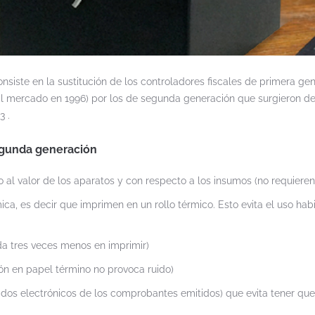
onsiste en la sustitución de los controladores fiscales de primera ge
 al mercado en 1996) por los de segunda generación que surgieron d
3 .
egunda generación
l valor de los aparatos y con respecto a los insumos (no requieren 
ca, es decir que imprimen en un rollo térmico. Esto evita el uso hab
.
da tres veces menos en imprimir)
ón en papel término no provoca ruido)
icados electrónicos de los comprobantes emitidos) que evita tener que