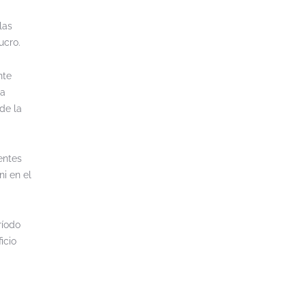
las
ucro.
nte
na
de la
entes
i en el
ríodo
icio