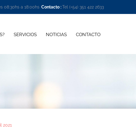
es 08:30hs a 18:00hs
Contacto :
Tel (+54) 351 422 2633 
S?
SERVICIOS
NOTICIAS
CONTACTO
l 2021