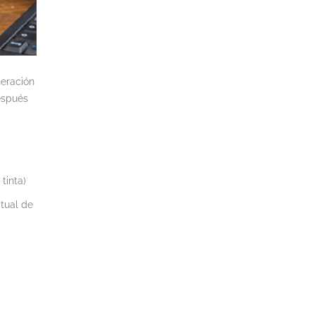
neración
espués
tinta)
itual de