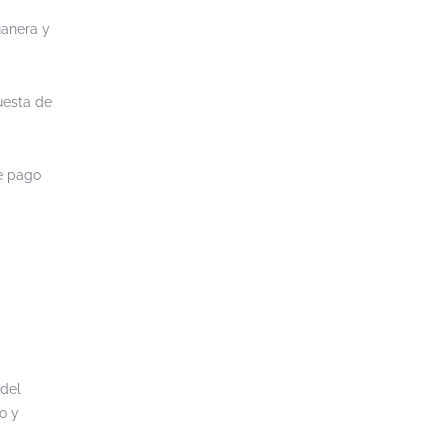
uanera y
uesta de
de pago
 del
o y